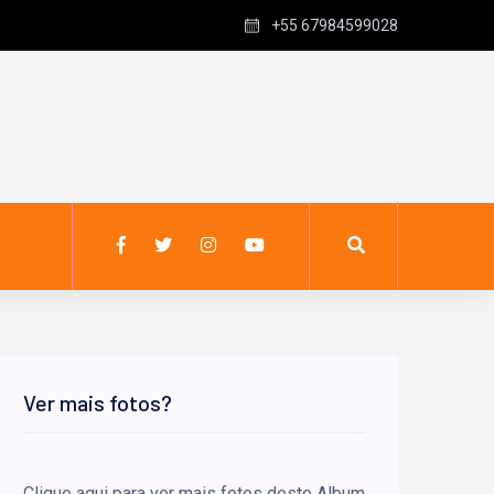
+55 67984599028
Ver mais fotos?
Clique aqui para ver mais fotos deste Album