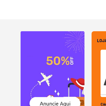
LOJ
Câ