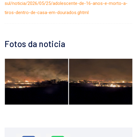
sul/noticia/2026/05/25/adolescente-de-16-anos-e-morto-a-
tiros-dentro-de-casa-em-dourados.ghtml
Fotos da noticia